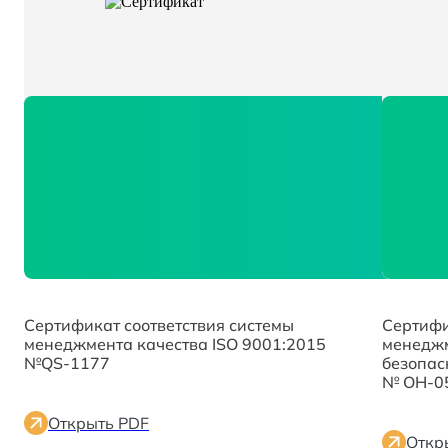
Сертификат соответствия системы
Сертифи
менеджмента качества ISO 9001:2015
менеджм
№QS-1177
безопас
№ OH-0
Открыть PDF
Откр