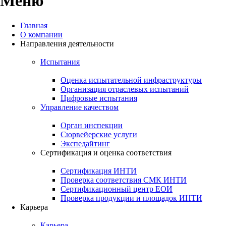
Меню
250+
Главная
9
О компании
Направления деятельности
Экспертов
по различным
Операционных центров
направлениям
Испытания
Оценка испытательной инфраструктуры
Организация отраслевых испытаний
Цифровые испытания
Управление качеством
150+
Орган инспекции
Сюрвейерские услуги
Экспедайтинг
Партнёров заказывают
услуги
в области
Сертификация и оценка соответствия
управления качеством
и испытаний
Сертификация ИНТИ
Проверка соответствия СМК ИНТИ
Сертификационный центр ЕОИ
Проверка продукции и площадок ИНТИ
Карьера
2 000+
Карьера