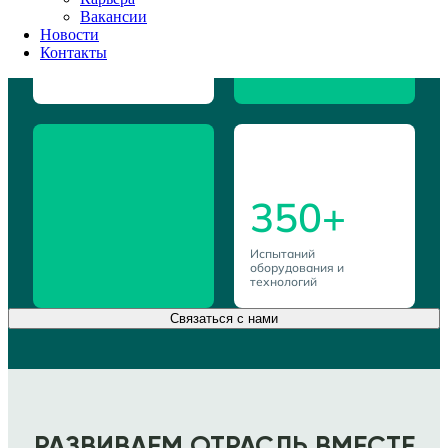
Вакансии
Доверяют ЕОИ решения
Новости
вопросов
по управлению
Контакты
качеством, испытаниям
и сертификации
350+
Испытаний
оборудования и
технологий
Связаться с нами
РАЗВИВАЕМ ОТРАСЛЬ ВМЕСТЕ