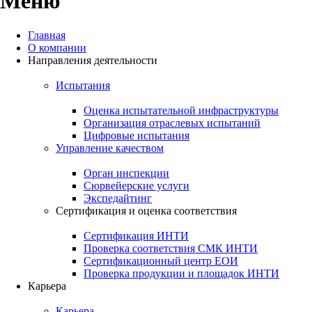
Меню
Главная
О компании
Направления деятельности
Будьте в курсе событий
Испытания
и новостей Единого
Оценка испытательной инфраструктуры
оператора испытаний
Организация отраслевых испытаний
Цифровые испытания
Управление качеством
Связаться с нами
Орган инспекции
Сюрвейерские услуги
Экспедайтинг
Сертификация и оценка соответствия
АКТУАЛЬНЫЕ НОВОСТИ
Сертификация ИНТИ
Проверка соответствия СМК ИНТИ
Сертификационный центр ЕОИ
Проверка продукции и площадок ИНТИ
Карьера
Карьера