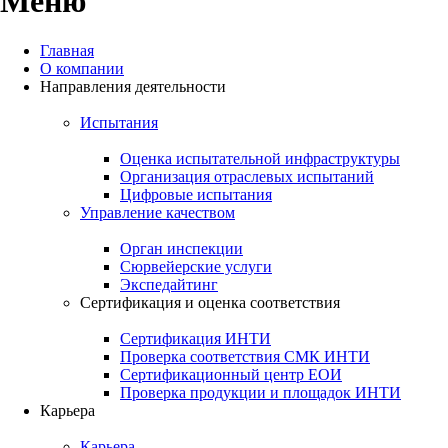
Меню
Главная
О компании
Направления деятельности
Будьте в курсе событий
Испытания
и новостей Единого
Оценка испытательной инфраструктуры
оператора испытаний
Организация отраслевых испытаний
Цифровые испытания
Управление качеством
Связаться с нами
Орган инспекции
Сюрвейерские услуги
Экспедайтинг
Сертификация и оценка соответствия
Сертификация ИНТИ
Проверка соответствия СМК ИНТИ
Сертификационный центр ЕОИ
Проверка продукции и площадок ИНТИ
Карьера
Карьера