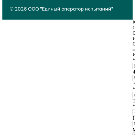
© 2026 ООО "Единый оператор испытаний"
О
О
О
*
Э
*
*