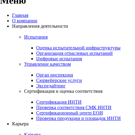
Меню
Главная
О компании
Направления деятельности
Испытания
Уникальные возможности для
Оценка испытательной инфраструктуры
профессионального развития и
Организация отраслевых испытаний
Цифровые испытания
достижения успеха вместе с
Управление качеством
ведущей компанией
Орган инспекции
нефтегазовой отрасли
Сюрвейерские услуги
Экспедайтинг
Сертификация и оценка соответствия
Отправить резюме
Сертификация ИНТИ
Проверка соответствия СМК ИНТИ
Сертификационный центр ЕОИ
Проверка продукции и площадок ИНТИ
Карьера
Карьера