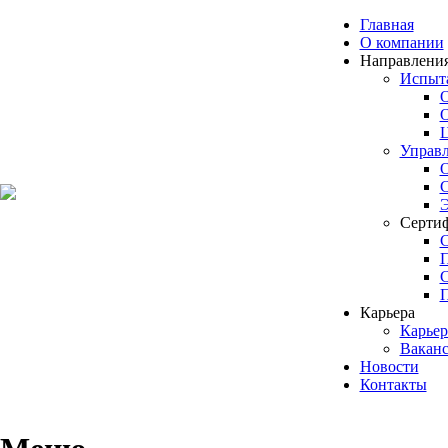
Главная
О компании
Направления
Испыт
О
О
Ц
Управл
О
С
Э
Сертиф
П
П
Карьера
Карьер
Вакан
Новости
Контакты